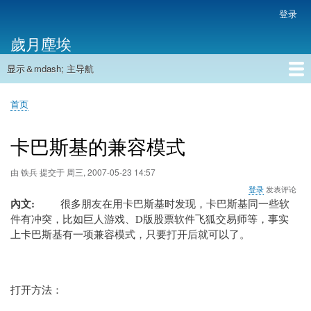
跳
登录
用
转
户
歲月塵埃
到
帐
主
户
显示＆mdash; 主导航
要
主
菜
内
导
容
首页
单
首页
航
面
包
卡巴斯基的兼容模式
屑
由
铁兵
提交于
周三, 2007-05-23 14:57
登录
发表评论
內文
很多朋友在用
卡巴斯基
时发现，
卡巴斯基
同一些软
件有冲突，比如巨人游戏、D版股票软件飞狐交易师等，事实
上
卡巴斯基
有一项兼容模式，只要打开后就可以了。
打开方法：