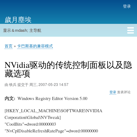
跳
登录
用
转
户
歲月塵埃
到
帐
主
户
显示＆mdash; 主导航
要
主
菜
内
导
容
首页
单
首页
卡巴斯基的兼容模式
航
面
包
NVidia驱动的传统控制面板以及隐
屑
藏选项
由
铁兵
提交于
周三, 2007-05-23 14:57
登录
发表评论
內文
Windows Registry Editor Version 5.00
[HKEY_LOCAL_MACHINE\SOFTWARE\NVIDIA
Corporation\Global\NVTweak]
"CoolBits"=dword:00000003
"NvCplDisableRefreshRatePage"=dword:00000000