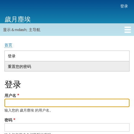
跳
登录
用
转
户
歲月塵埃
到
帐
主
户
显示＆mdash; 主导航
要
主
菜
内
导
容
首页
单
首页
航
面
包
登录
（活
主
屑
动
重置您的密码
标
标
签
签）
登录
用户名
输入您的 歲月塵埃 的用户名。
密码