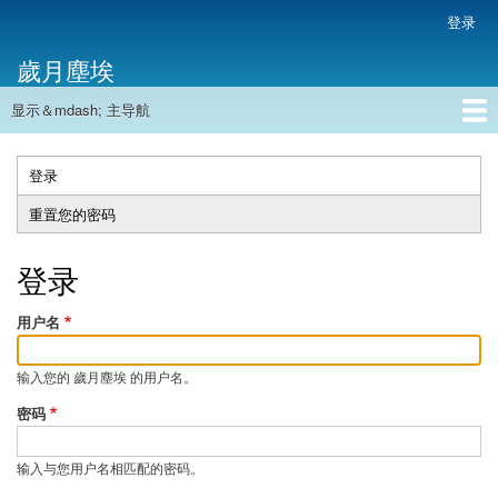
跳
登录
用
转
户
歲月塵埃
到
帐
主
户
显示＆mdash; 主导航
要
主
菜
内
导
容
首页
单
航
登录
（活
主
动
重置您的密码
标
标
签
签）
登录
用户名
输入您的 歲月塵埃 的用户名。
密码
输入与您用户名相匹配的密码。