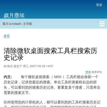
跳
登录
用
转
户
歲月塵埃
到
帐
主
户
显示＆mdash; 主导航
要
主
菜
内
导
容
首页
单
首页
航
面
包
清除微软桌面搜索工具栏搜索历
屑
史记录
由
铁兵
提交于
周三, 2007-05-23 14:57
登录
发表评论
內文
每个微软桌面搜索（ MSN ）工具栏都会保留一个
历史记录，记录您最近的搜索。单击工具栏搜索框右边的箭
头，可以看到您的搜索历史记录。要重复某个搜索，只需单击
需要的搜索文字。
任何使用您的计算机的人，都可以看到您的工具栏搜索历史记