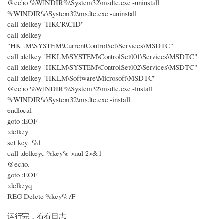
@echo %WINDIR%\System32\msdtc.exe -uninstall
%WINDIR%\System32\msdtc.exe -uninstall
call :delkey "HKCR\CID"
call :delkey
"HKLM\SYSTEM\CurrentControlSet\Services\MSDTC"
call :delkey "HKLM\SYSTEM\ControlSet001\Services\MSDTC"
call :delkey "HKLM\SYSTEM\ControlSet002\Services\MSDTC"
call :delkey "HKLM\Software\Microsoft\MSDTC"
@echo %WINDIR%\System32\msdtc.exe -install
%WINDIR%\System32\msdtc.exe -install
endlocal
goto :EOF
:delkey
set key=%1
call :delkeyq %key% >nul 2>&1
@echo.
goto :EOF
:delkeyq
REG Delete %key% /F
运行完，看看日志