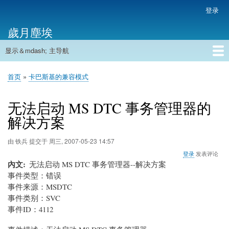
跳
登录
用
转
户
歲月塵埃
到
帐
主
户
显示＆mdash; 主导航
要
主
菜
内
导
容
首页
单
首页
卡巴斯基的兼容模式
航
面
包
无法启动 MS DTC 事务管理器的
屑
解决方案
由
铁兵
提交于
周三, 2007-05-23 14:57
登录
发表评论
內文
无法启动 MS DTC 事务管理器--解决方案
事件类型：错误
事件来源：MSDTC
事件类别：SVC
事件ID：4112