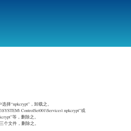
跳
转
到
主
要
内
容
“npkcrypt”，卸载之。
 ControlSet001\Services\ npkcrypt”或
\npkcrypt”等，删除之。
b.sys 三个文件，删除之。