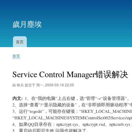
用
户
歲月塵埃
帐
户
菜
首页
主
单
导
首页
航
面
包
Service Control Manager错误解决
屑
由
铁兵
提交于
周一, 2009-03-16 22:05
內文
1、在“我的电脑”上点右键，选“管理”->“设备管理器”。
2、选择“查看”/“显示隐藏的设备”，在“非即插即用驱动程序”中选择
3、运行“regedit”，可能存在键项：“HKEY_LOCAL_MACHINE\SYSTEM\
“HKEY_LOCAL_MACHINE\SYSTEM\ControlSet002\Services
4、如果QQ目录存在：npkcrypt.sys、npkcrypt.vxd、npkcus
5、重启动后即可生效,问题也就解决了。