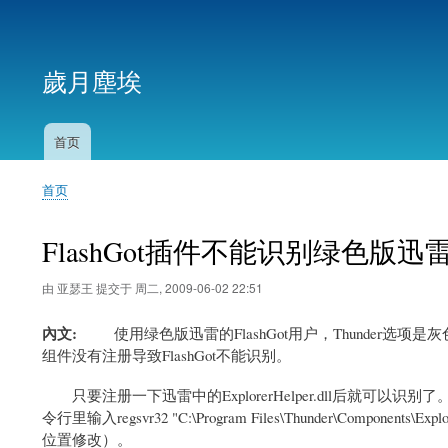
用
户
歲月塵埃
帐
户
菜
首页
主
单
导
首页
航
面
包
FlashGot插件不能识别绿色版迅
屑
由
亚瑟王
提交于
周二, 2009-06-02 22:51
內文
使用绿色版迅雷的FlashGot用户，Thunder选项
组件没有注册导致FlashGot不能识别。
只要注册一下迅雷中的ExplorerHelper.dll后就可
令行里输入regsvr32 "C:\Program Files\Thunder\Components\E
位置修改）。