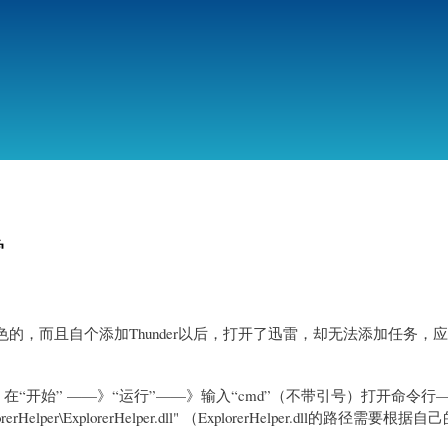
跳
转
到
主
要
内
容
雷
是灰色的，而且自个添加Thunder以后，打开了迅雷，却无法添加任务，
以识别了。在“开始” ——》“运行”——》输入“cmd”（不带引号）打开命令
xplorerHelper\ExplorerHelper.dll" （ExplorerHelper.dll的路径需