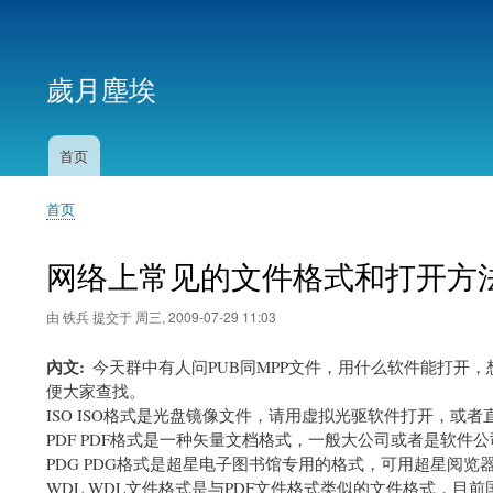
用
户
歲月塵埃
帐
户
菜
首页
主
单
导
首页
航
面
包
网络上常见的文件格式和打开方
屑
由
铁兵
提交于
周三, 2009-07-29 11:03
內文
今天群中有人问PUB同MPP文件，用什么软件能打开
便大家查找。
ISO ISO格式是光盘镜像文件，请用虚拟光驱软件打开，或者
PDF PDF格式是一种矢量文档格式，一般大公司或者是软件公司制作
PDG PDG格式是超星电子图书馆专用的格式，可用超星阅览
WDL WDL文件格式是与PDF文件格式类似的文件格式，