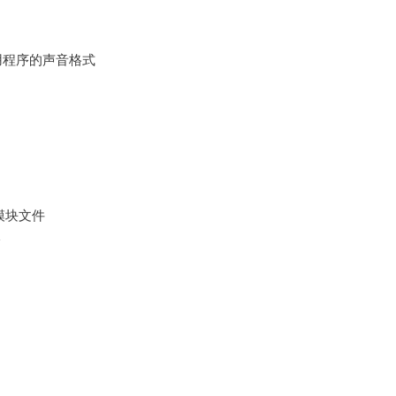
osh应用程序的声音格式
er模块文件
板