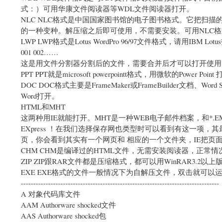
式：）可用华康文件阅读器等WDL文件阅读器打开。
NLC NLC格式是中国国家图书馆的电子图书格式。它把扫描的图
的一种变种。解压缩之后即可使用，不需要安装。可用NLC
LWP LWP格式是Lotus WordPro 96/97文件格式，请用IBM Lot
001 002……
这是用文件分割器分割后的文件，需要合并后才可以打开使用，请把
PPT PPT就是microsoft powerpointt格式，用微软的Power Point
DOC DOC格式主要是FrameMaker或FrameBuilder文档、Word S
Word打开。
HTML和MHT
这两种用IE就能打开。MHT是一种WEB电子邮件档案，和*.
EXpress ！在我们选择保存网也类型时可以看到有这一项
页，你会看到其实有一个网页和 相应的一个文件夹，IE把页
CHM CHM是编译过的HTML文件，无需安装阅读器，正常情况下在
ZIP ZIP跟RAR文件都是压缩格式，都可以用WinRAR3.2以
EXE EXE格式的文件一般情况下为自解压文件，双击就可
--------------------------------------------------------------------------------
A 对象代码库文件
AAM Authorware shocked文件
AAS Authorware shocked包