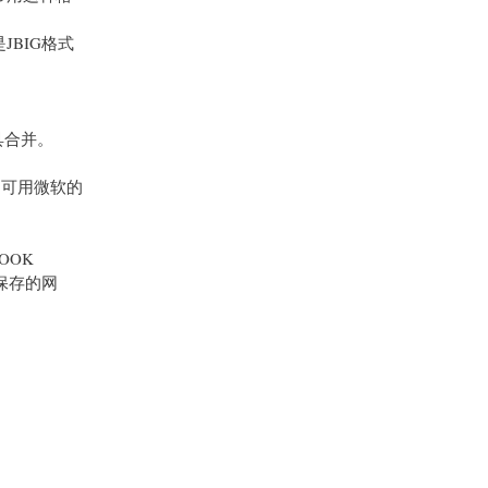
JBIG格式
具合并。
e文档，可用微软的
OOK
保存的网