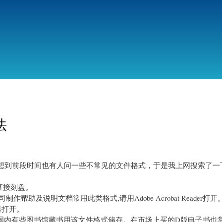
跳
转
到
主
要
内
容
法
，想到前段时间也有人问一些不常见的文件格式，于是我上网搜索了一
直接刻盘。
帮助及说明文档常用此类格式,请用Adobe Acrobat Reader打开
器打开。
目前国内有些图书馆藏书用该文件格式储存。在市场上买的D版电子书也