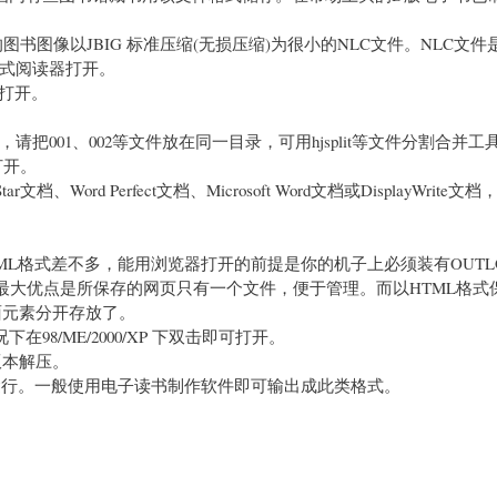
书图像以JBIG 标准压缩(无损压缩)为很小的NLC文件。NLC文件是
格式阅读器打开。
us打开。
001、002等文件放在同一目录，可用hjsplit等文件分割合并工
 打开。
tar文档、Word Perfect文档、Microsoft Word文档或DisplayWrit
EML格式差不多，能用浏览器打开的前提是你的机子上必须装有OUTL
，其最大优点是所保存的网页只有一个文件，便于管理。而以HTML格式
面元素分开存放了。
98/ME/2000/XP 下双击即可打开。
上版本解压。
以运行。一般使用电子读书制作软件即可输出成此类格式。