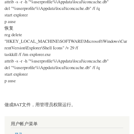
attrib -s -r -h "%userprofile%\Appdata\local\iconcache.db"
del "%userprofile%\Appdata\local\iconcache.db" /f /q
start explorer
p ause
恢复
reg delete
"HKEY_LOCAL_MACHINE\SOFTWARE\Microsoft\Windows\Cur
rentVersion\Explorer\Shell Icons" /v 29 /f
taskkill /f /im explorer.exe
attrib -s -r -h "%userprofile%\Appdata\local\iconcache.db"
del "%userprofile%\Appdata\local\iconcache.db" /f /q
start explorer
p ause
做成BAT文件，用管理员权限运行。
用户帐户菜单