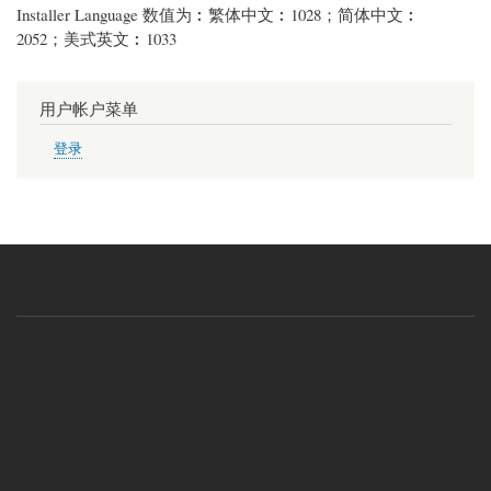
Installer Language 数值为︰繁体中文︰1028；简体中文︰
2052；美式英文︰1033
用户帐户菜单
登录