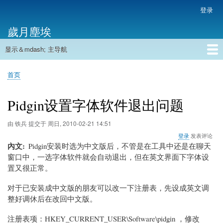
跳
登录
用
转
户
歲月塵埃
到
帐
主
户
显示＆mdash; 主导航
要
主
菜
内
导
容
首页
单
首页
航
面
包
Pidgin设置字体软件退出问题
屑
由
铁兵
提交于
周日, 2010-02-21 14:51
登录
发表评论
內文
Pidgin安装时选为中文版后，不管是在工具中还是在聊天
窗口中，一选字体软件就会自动退出，但在英文界面下字体设
置又很正常。
对于已安装成中文版的朋友可以改一下注册表，先设成英文调
整好调休后在改回中文版。
注册表项：HKEY_CURRENT_USER\Software\pidgin ，修改