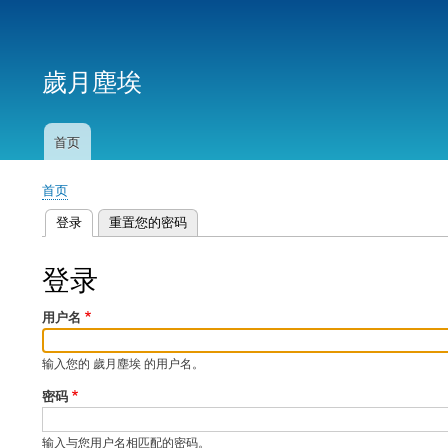
用
户
歲月塵埃
帐
户
菜
首页
主
单
导
首页
航
面
登录
（活动标签）
重置您的密码
包
主
屑
标
登录
签
用户名
输入您的 歲月塵埃 的用户名。
密码
输入与您用户名相匹配的密码。