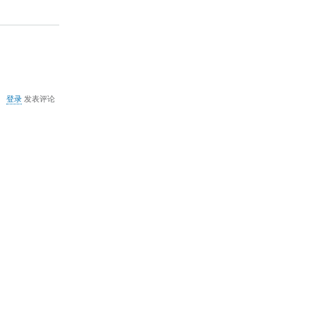
器
註
冊
表
值
執
行
系
統
关
登录
发表评论
組
于
態
MSN2009
檢
软
查
件
失
0x80072ee6
敗
错
误
解
决