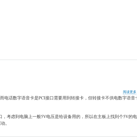
阅读更多
接口，而电话数字语音卡是PCI接口需要用到转接卡，但转接卡不供电数字语
口，考虑到电脑上一般5V电压是给设备用的，所以在主板上找到个5V的
驱动。