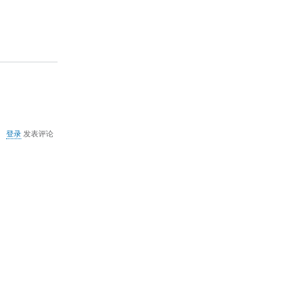
关
登录
发表评论
于
Windows
系
統
時
間
同
步
伺
服
器
位
址