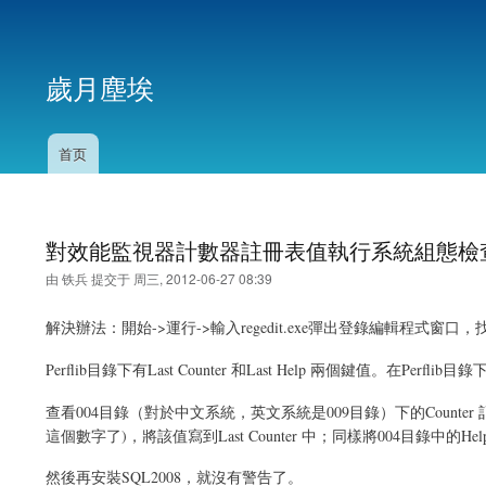
用
户
歲月塵埃
帐
户
菜
首页
主
单
导
航
對效能監視器計數器註冊表值執行系統組態檢
由
铁兵
提交于
周三, 2012-06-27 08:39
解決辦法：開始->運行->輸入regedit.exe彈出登錄編輯程式窗口，找到HKEY_LOC
Perflib目錄下有Last Counter 和Last Help 兩個鍵值。在Perf
查看004目錄（對於中文系統，英文系統是009目錄）下的Counter
這個數字了)，將該值寫到Last Counter 中；同樣將004目錄中的Hel
然後再安裝SQL2008，就沒有警告了。