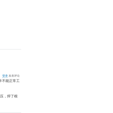
关
登录
发表评论
于
音卡不能正常工
PCI-
E
转
电压，焊了根
PC
转
接
卡