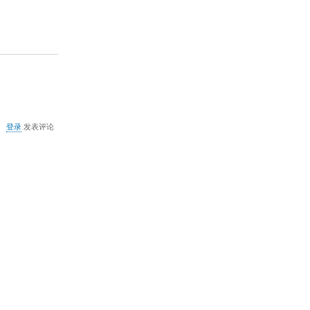
关
登录
发表评论
于
默
认
的
PROSILVER
风
格
如
何
改
变
页
面
宽
度？