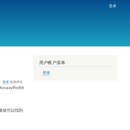
登录
用户帐户菜单
登录
关
登录
发表评论
于
on/Perflib
對
效
能
監
最後就可以找到
視
器
計
數