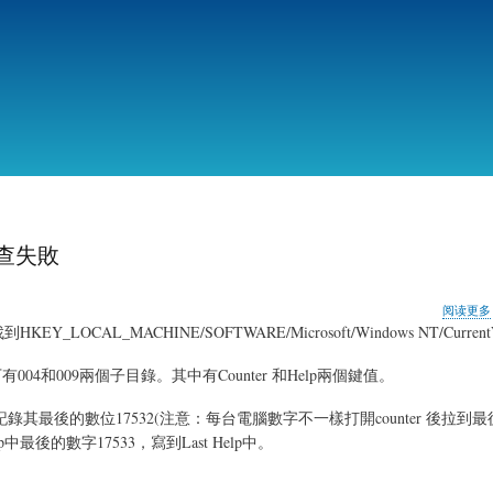
跳
转
到
主
要
内
容
查失敗
阅读更多
AL_MACHINE/SOFTWARE/Microsoft/Windows NT/CurrentVersi
lib目錄下有004和009兩個子目錄。其中有Counter 和Help兩個鍵值。
 記錄其最後的數位17532(注意：每台電腦數字不一樣打開counter 後拉到
p中最後的數字17533，寫到Last Help中。