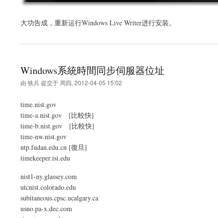
大功告成，重新运行Windows Live Writer进行安装。
Windows系統時間同步伺服器位址
由
铁兵
提交于
周四, 2012-04-05 15:02
time.nist.gov
time-a.nist.gov [比較快]
time-b.nist.gov [比較快]
time-nw.nist.gov
ntp.fudan.edu.cn [復旦]
timekeeper.isi.edu
nist1-ny.glassey.com
utcnist.colorado.edu
subitaneous.cpsc.ucalgary.ca
usno.pa-x.dec.com