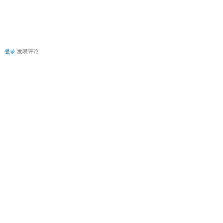
供
电
关
登录
发表评论
于
MSN2011
卸
载
后
无
法
安
装
MSN2009
解
决
方
法