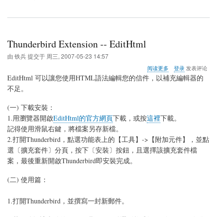
Thunderbird Extension -- EditHtml
由
铁兵
提交于
周三, 2007-05-23 14:57
关
阅读更多
登录
发表评论
于
EditHtml 可以讓您使用HTML語法編輯您的信件，以補充編輯器的
Thunderbird
不足。
Extension
-
(一) 下載安裝：
-
EditHtml
1.用瀏覽器開啟
EditHtml的官方網頁
下載，或按
這裡
下載。
記得使用滑鼠右鍵，將檔案另存新檔。
2.打開Thunderbird，點選功能表上的【工具】->【附加元件】，並點
選〔擴充套件〕分頁，按下〔安裝〕按鈕，且選擇該擴充套件檔
案，最後重新開啟Thunderbird即安裝完成。
(二) 使用篇：
1.打開Thunderbird，並撰寫一封新郵件。