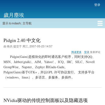
跳
登录
用
转
户
歲月塵埃
到
帐
主
户
显示＆mdash; 主导航
要
主
菜
内
导
容
首页
单
航
Pidgin 2.40 中文化
由
铁兵
提交于
周三, 2007-05-23 14:57
关
阅读更多
登录
发表评论
于
Pidgin(Gaim)是模块化的即时通讯客户程序，同时支持QQ、
Pidgin
MSN、Jabber(gtalk)、AIM、Yahoo! 、ICQ、IRC、SILC、Novell
2.40
GroupWise、Napster、Zephyr 和Gadu-Gadu。
中
文
Pidgin(Gaim)基于GTK+，并以GPL 许可协议发行。 支持多平台
化
（windows、linux）、多语言、多服务、多插件。
NVidia驱动的传统控制面板以及隐藏选项