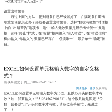
“=COUNTIF(A:A,A2)= 1”
设置出错警告
通过上面的方法，把判断条件已经设置好了，在满足条件即出
现重复项是怎么办？那就要设置出错警告。选择“数据有效性”对话框
中的 “出错警告”选项卡，选中“输入无效数据是显示出错警告”复选
框，选择“终止”样式，在“标题”框内输入“输入错误”，在“错误信息”
框内输入“你输入的 数据已经存在，必须唯一”，最后单击“确定”按
钮。
EXCEL如何设置单元格输入数字的自定义格
式？
由
铁兵
提交于
周三, 2007-05-23 14:57
关
阅读更多
登录
发表评论
于
EXCEL如何设置单元格输入数字为15位、且以35开头的数字才有
EXCEL
效？如：我要输入：“351234567890123”，这个数只能是固定15位
如
数，且要以“35”开头的数字才有效，请各位高手帮忙，先谢过
何
设
了！！！