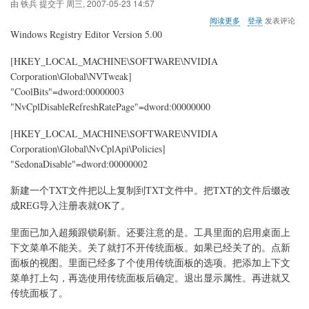
由
铁兵
提交于
周三, 2007-05-23 14:57
关
阅读更多
登录
发表评论
于
Windows Registry Editor Version 5.00
NVidia
驱
[HKEY_LOCAL_MACHINE\SOFTWARE\NVIDIA
动
Corporation\Global\NVTweak]
的
传
"CoolBits"=dword:00000003
统
"NvCplDisableRefreshRatePage"=dword:00000000
控
制
[HKEY_LOCAL_MACHINE\SOFTWARE\NVIDIA
面
Corporation\Global\NvCplApi\Policies]
板
以
"SedonaDisable"=dword:00000002
及
隐
新建一个TXT文件把以上复制到TXT文件中。把TXT的文件后缀改
藏
成REG导入注册表就OK了。
选
项
里面已加入超频跟锁刷新。还要注意的是。工具里面的启用桌面上
下文菜单不能关。关了就打不开传统面板。如果已经关了的。点新
面板的视图。里面已经多了个使用传统面板的选项。把添加上下文
菜单打上勾，再选使用传统面板后确定。退出显示属性。再进就又
传统面板了。