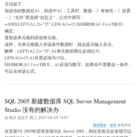
置
方法如下：
单
假设你的数据在A1，则选中A1，工具栏，数据－》有效性－》设置
元
－》“允许”里选择“自定义”，公式中填写：
格
输
=AND(LEFT(A1,2)="35",LEN(A1)=15,ISERROR(A1-1)<>TRUE)
入
确定。
数
复制该单元格到其他单元格。
字
的
这样，当单元格输入非该条件数据时，就会提示输入非法。
自
解释：LEFT(A1,2)="35",A1单元格前两位必须位35。
定
LEN(A1)=15,A1长度必须为15位。
义
ISERROR(A1-1)<>TRUE，A1必须为数字。如果你不需要这一条件，
格
式？
可以去掉该公式。
SQL 2005 新建数据库 SQL Server Management
Studio 没有的解决办
由
铁兵
提交于
周三, 2007-05-23 14:57
关
阅读更多
登录
发表评论
于
在安装VS 2005时若有安装SQL Server 2005，则在安装后会发现可以
SQL