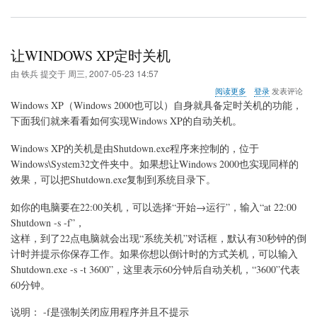
桌
面
搜
索
让WINDOWS XP定时关机
工
具
由
铁兵
提交于
周三, 2007-05-23 14:57
栏
关
阅读更多
登录
发表评论
搜
于
Windows XP（Windows 2000也可以）自身就具备定时关机的功能，
索
让
下面我们就来看看如何实现Windows XP的自动关机。
历
WINDOWS
史
XP
记
Windows XP的关机是由Shutdown.exe程序来控制的，位于
定
录
时
Windows\System32文件夹中。如果想让Windows 2000也实现同样的
关
效果，可以把Shutdown.exe复制到系统目录下。
机
如你的电脑要在22:00关机，可以选择“开始→运行”，输入“at 22:00
Shutdown -s -f”，
这样，到了22点电脑就会出现“系统关机”对话框，默认有30秒钟的倒
计时并提示你保存工作。如果你想以倒计时的方式关机，可以输入
Shutdown.exe -s -t 3600”，这里表示60分钟后自动关机，“3600”代表
60分钟。
说明： -f是强制关闭应用程序并且不提示