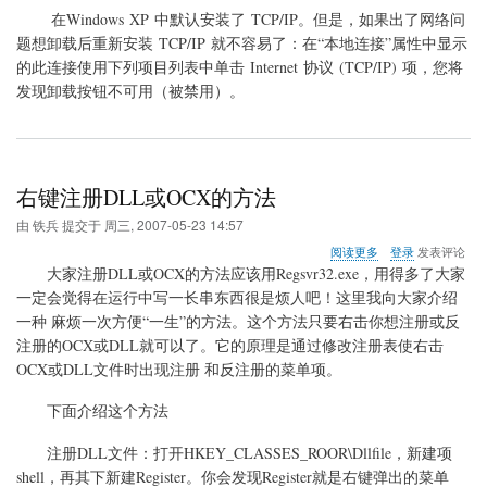
在Windows XP 中默认安装了 TCP/IP。但是，如果出了网络问
题想卸载后重新安装 TCP/IP 就不容易了：在“本地连接”属性中显示
的此连接使用下列项目列表中单击 Internet 协议 (TCP/IP) 项，您将
发现卸载按钮不可用（被禁用）。
右键注册DLL或OCX的方法
由
铁兵
提交于
周三, 2007-05-23 14:57
关
阅读更多
登录
发表评论
于
大家注册DLL或OCX的方法应该用Regsvr32.exe，用得多了大家
右
一定会觉得在运行中写一长串东西很是烦人吧！这里我向大家介绍
键
一种 麻烦一次方便“一生”的方法。这个方法只要右击你想注册或反
注
册
注册的OCX或DLL就可以了。它的原理是通过修改注册表使右击
DLL
OCX或DLL文件时出现注册 和反注册的菜单项。
或
OCX
下面介绍这个方法
的
方
注册DLL文件：打开HKEY_CLASSES_ROOR\Dllfile，新建项
法
shell，再其下新建Register。你会发现Register就是右键弹出的菜单