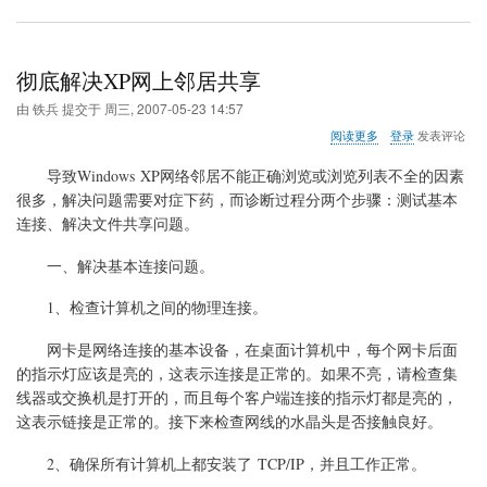
彻底解决XP网上邻居共享
由
铁兵
提交于
周三, 2007-05-23 14:57
关
阅读更多
登录
发表评论
于
彻
导致Windows XP网络邻居不能正确浏览或浏览列表不全的因素
底
很多，解决问题需要对症下药，而诊断过程分两个步骤：测试基本
解
连接、解决文件共享问题。
决
XP
网
一、解决基本连接问题。
上
邻
1、检查计算机之间的物理连接。
居
共
网卡是网络连接的基本设备，在桌面计算机中，每个网卡后面
享
的指示灯应该是亮的，这表示连接是正常的。如果不亮，请检查集
线器或交换机是打开的，而且每个客户端连接的指示灯都是亮的，
这表示链接是正常的。接下来检查网线的水晶头是否接触良好。
2、确保所有计算机上都安装了 TCP/IP，并且工作正常。