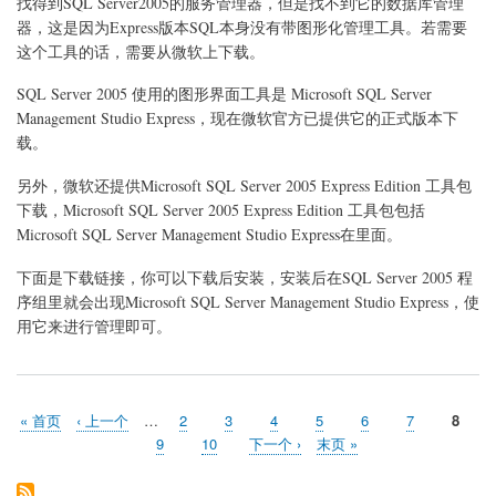
找得到SQL Server2005的服务管理器，但是找不到它的数据库管理
2005
器，这是因为Express版本SQL本身没有带图形化管理工具。若需要
新
建
这个工具的话，需要从微软上下载。
数
据
SQL Server 2005 使用的图形界面工具是 Microsoft SQL Server
库
Management Studio Express，现在微软官方已提供它的正式版本下
SQL
载。
Server
Management
Studio
另外，微软还提供Microsoft SQL Server 2005 Express Edition 工具包
没
下载，Microsoft SQL Server 2005 Express Edition 工具包包括
有
Microsoft SQL Server Management Studio Express在里面。
的
解
决
下面是下载链接，你可以下载后安装，安装后在SQL Server 2005 程
办
序组里就会出现Microsoft SQL Server Management Studio Express，使
用它来进行管理即可。
首
« 首页
前
‹ 上一个
…
页
2
页
3
页
4
页
5
页
6
页
7
当
8
分
页
一
面
面
面
面
面
面
前
页
9
页
10
下
下一个 ›
末
末页 »
页
页
页
面
面
一
页
页