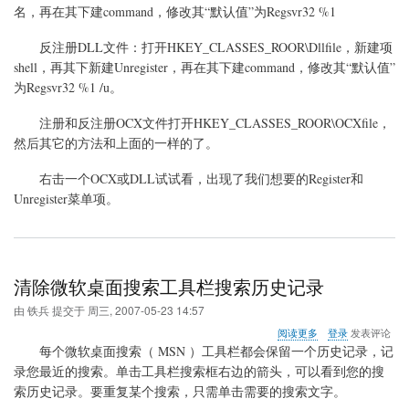
名，再在其下建command，修改其“默认值”为Regsvr32 %1
反注册DLL文件：打开HKEY_CLASSES_ROOR\Dllfile，新建项
shell，再其下新建Unregister，再在其下建command，修改其“默认值”
为Regsvr32 %1 /u。
注册和反注册OCX文件打开HKEY_CLASSES_ROOR\OCXfile，
然后其它的方法和上面的一样的了。
右击一个OCX或DLL试试看，出现了我们想要的Register和
Unregister菜单项。
清除微软桌面搜索工具栏搜索历史记录
由
铁兵
提交于
周三, 2007-05-23 14:57
关
阅读更多
登录
发表评论
于
每个微软桌面搜索（ MSN ）工具栏都会保留一个历史记录，记
清
录您最近的搜索。单击工具栏搜索框右边的箭头，可以看到您的搜
除
索历史记录。要重复某个搜索，只需单击需要的搜索文字。
微
软