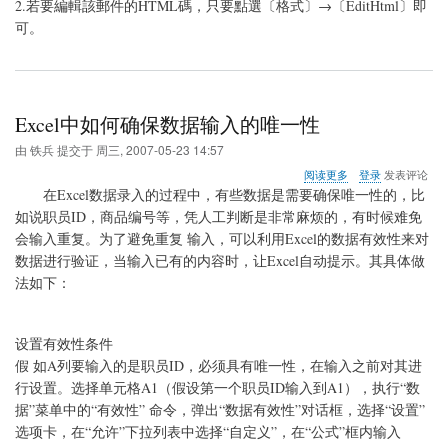
2.若要編輯該郵件的HTML碼，只要點選〔格式〕→〔EditHtml〕即
可。
Excel中如何确保数据输入的唯一性
由
铁兵
提交于
周三, 2007-05-23 14:57
关
阅读更多
登录
发表评论
于
在Excel数据录入的过程中，有些数据是需要确保唯一性的，比
Excel
如说职员ID，商品编号等，凭人工判断是非常麻烦的，有时候难免
中
会输入重复。为了避免重复 输入，可以利用Excel的数据有效性来对
如
何
数据进行验证，当输入已有的内容时，让Excel自动提示。其具体做
确
法如下：
保
数
据
设置有效性条件
输
入
假 如A列要输入的是职员ID，必须具有唯一性，在输入之前对其进
的
行设置。选择单元格A1（假设第一个职员ID输入到A1），执行“数
唯
据”菜单中的“有效性” 命令，弹出“数据有效性”对话框，选择“设置”
一
性
选项卡，在“允许”下拉列表中选择“自定义”，在“公式”框内输入