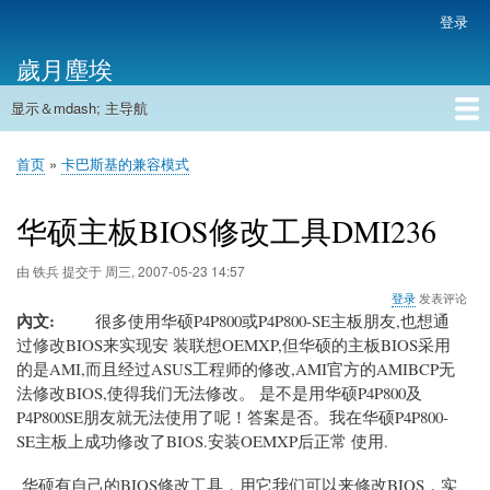
跳
登录
用
转
户
歲月塵埃
到
帐
主
户
显示＆mdash; 主导航
要
主
菜
内
导
容
首页
单
首页
卡巴斯基的兼容模式
航
面
包
华硕主板BIOS修改工具DMI236
屑
由
铁兵
提交于
周三, 2007-05-23 14:57
登录
发表评论
內文
很多使用华硕P4P800或P4P800-SE主板朋友,也想通
过修改BIOS来实现安 装联想OEMXP,但华硕的主板BIOS采用
的是AMI,而且经过ASUS工程师的修改,AMI官方的AMIBCP无
法修改BIOS,使得我们无法修改。 是不是用华硕P4P800及
P4P800SE朋友就无法使用了呢！答案是否。我在华硕P4P800-
SE主板上成功修改了BIOS.安装OEMXP后正常 使用.
华硕有自己的BIOS修改工具，用它我们可以来修改BIOS，实