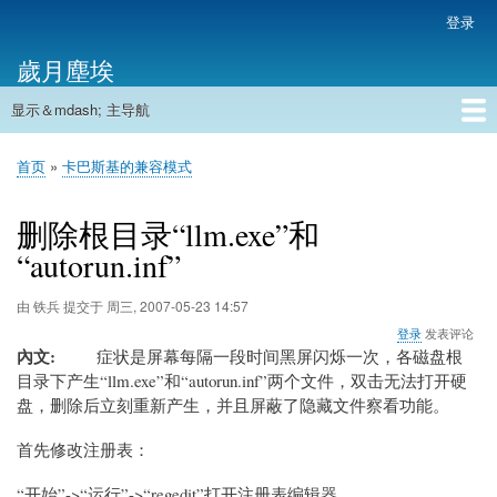
跳
登录
用
转
户
歲月塵埃
到
帐
主
户
显示＆mdash; 主导航
要
主
菜
内
导
容
首页
单
首页
卡巴斯基的兼容模式
航
面
包
删除根目录“llm.exe”和
屑
“autorun.inf”
由
铁兵
提交于
周三, 2007-05-23 14:57
登录
发表评论
內文
症状是屏幕每隔一段时间黑屏闪烁一次，各磁盘根
目录下产生“llm.exe”和“autorun.inf”两个文件，双击无法打开硬
盘，删除后立刻重新产生，并且屏蔽了隐藏文件察看功能。
首先修改注册表：
“开始”->“运行”->“regedit”打开注册表编辑器。