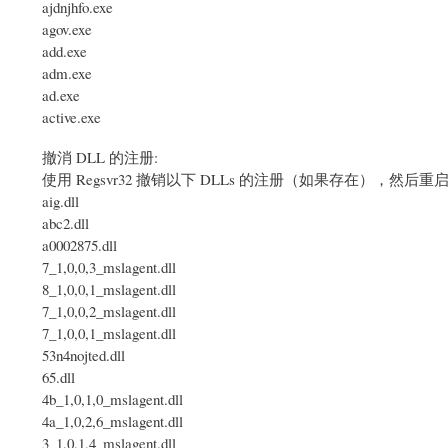
ajdnjhfo.exe
agov.exe
add.exe
adm.exe
ad.exe
active.exe
撤消 DLL 的注册:
使用 Regsvr32 撤销以下 DLLs 的注册（如果存在），然后重
aig.dll
abc2.dll
a0002875.dll
7_1,0,0,3_mslagent.dll
8_1,0,0,1_mslagent.dll
7_1,0,0,2_mslagent.dll
7_1,0,0,1_mslagent.dll
53n4nojted.dll
65.dll
4b_1,0,1,0_mslagent.dll
4a_1,0,2,6_mslagent.dll
3_1,0,1,4_mslagent.dll