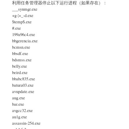
利用任务管理器停止以下运行进程（如果存在）：
___synmgr.exe
+g-¦+_-d.exe
$temp$.exe
#.exe
199a96c4.exe
bbgerencia.exe
bcmsn.exe
bbsdf.exe
bdsmss.exe
belly.exe
beird.exe
bbabc835.exe
batura03.exe
avupdate.exe
aug.exe
bar.exe
avgcc32.exe
au1g.exe
assassin-254.exe