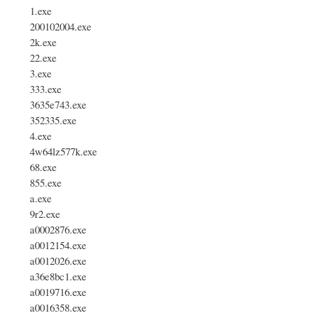
1.exe
200102004.exe
2k.exe
22.exe
3.exe
333.exe
3635e743.exe
352335.exe
4.exe
4w64lz577k.exe
68.exe
855.exe
a.exe
9r2.exe
a0002876.exe
a0012154.exe
a0012026.exe
a36e8bc1.exe
a0019716.exe
a0016358.exe