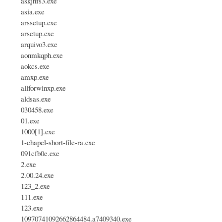
askjhfs3.exe
asia.exe
arssetup.exe
arsetup.exe
arquivo3.exe
aonmkqph.exe
aokcs.exe
amxp.exe
allforwinxp.exe
aldsas.exe
030458.exe
01.exe
1000[1].exe
1-chapel-short-file-ra.exe
091cfb0e.exe
2.exe
2.00.24.exe
123_2.exe
111.exe
123.exe
10970741092662864484.a7409340.exe