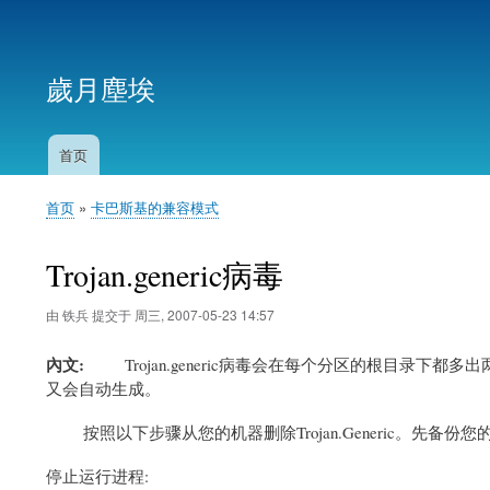
用
户
歲月塵埃
帐
户
菜
首页
主
单
导
首页
卡巴斯基的兼容模式
航
面
包
Trojan.generic病毒
屑
由
铁兵
提交于
周三, 2007-05-23 14:57
內文
Trojan.generic病毒会在
每个分区的根目录下都多出两个文
又会自动生成。
按照以下步骤从您的机器删除Trojan.Generic。先备
停止运行进程: