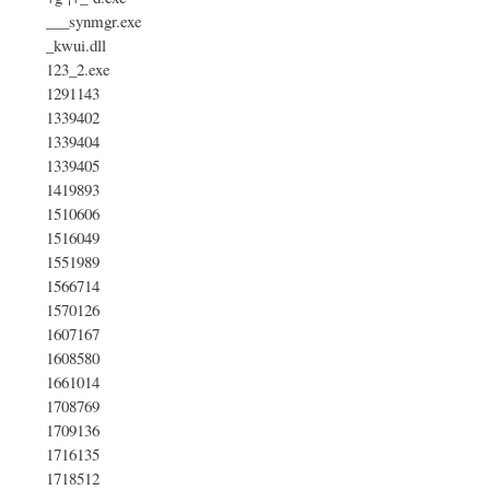
___synmgr.exe
_kwui.dll
123_2.exe
1291143
1339402
1339404
1339405
1419893
1510606
1516049
1551989
1566714
1570126
1607167
1608580
1661014
1708769
1709136
1716135
1718512