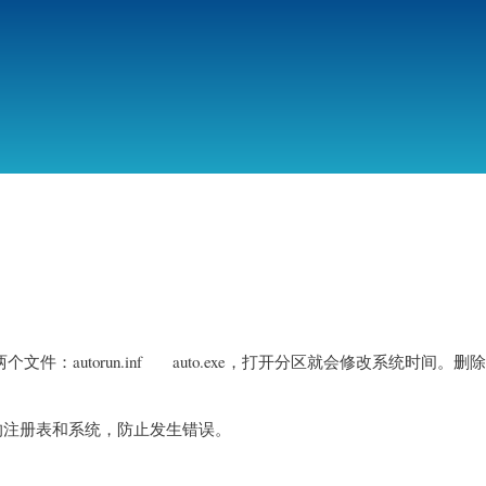
跳
转
到
主
要
内
容
件：autorun.inf auto.exe，打开分区就会修改系统时间。
份您的注册表和系统，防止发生错误。