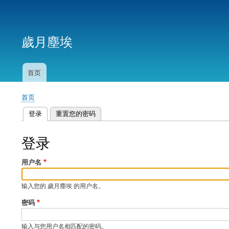
用
户
歲月塵埃
帐
户
菜
首页
主
单
导
首页
航
面
登录
（活动标签）
重置您的密码
包
主
屑
标
登录
签
用户名
输入您的 歲月塵埃 的用户名。
密码
输入与您用户名相匹配的密码。