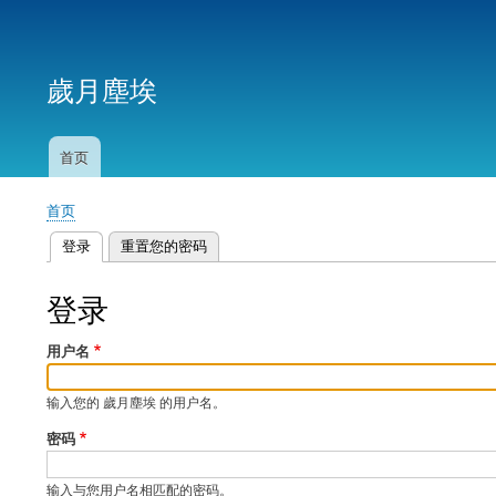
用
户
歲月塵埃
帐
户
菜
首页
主
单
导
首页
航
面
登录
（活动标签）
重置您的密码
包
主
屑
标
登录
签
用户名
输入您的 歲月塵埃 的用户名。
密码
输入与您用户名相匹配的密码。