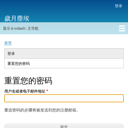
跳
登录
用
转
户
歲月塵埃
到
帐
主
户
显示＆mdash; 主导航
要
主
菜
内
导
容
首页
单
首页
航
面
包
登录
主
屑
重置您的密码
（活
标
动
签
标
重置您的密码
签）
用户名或者电子邮件地址
重设密码的步骤将被发送到您的注册邮箱。