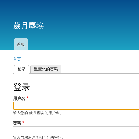
用
户
歲月塵埃
帐
户
菜
首页
主
单
导
首页
航
面
登录
（活动标签）
重置您的密码
包
主
屑
标
登录
签
用户名
输入您的 歲月塵埃 的用户名。
密码
输入与您用户名相匹配的密码。