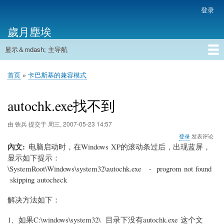
跳
登录
用
转
户
歲月塵埃
到
帐
主
户
显示＆mdash; 主导航
要
主
菜
内
导
容
首页
单
首页
卡巴斯基的兼容模式
航
面
包
autochk.exe找不到
屑
由
铁兵
提交于
周三, 2007-05-23 14:57
登录
发表评论
內文
电脑启动时，在Windows XP的滚动条过后，出现蓝屏，
显示如下提示：
\SystemRoot\Windows\system32\autochk.exe - progrom not found
skipping autocheck
解决方法如下：
1
、如果C:\windows\system32\ 目录下没有autochk.exe 这个文