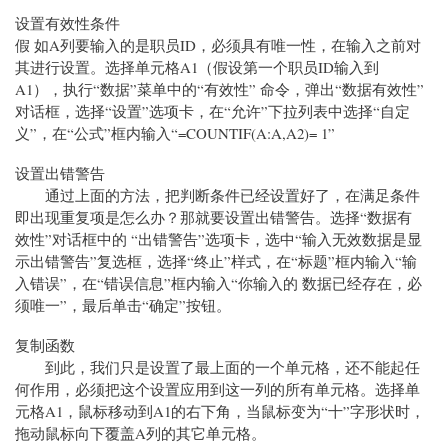
设置有效性条件
假 如A列要输入的是职员ID，必须具有唯一性，在输入之前对
其进行设置。选择单元格A1（假设第一个职员ID输入到
A1），执行“数据”菜单中的“有效性” 命令，弹出“数据有效性”
对话框，选择“设置”选项卡，在“允许”下拉列表中选择“自定
义”，在“公式”框内输入“=COUNTIF(A:A,A2)= 1”
设置出错警告
通过上面的方法，把判断条件已经设置好了，在满足条件
即出现重复项是怎么办？那就要设置出错警告。选择“数据有
效性”对话框中的 “出错警告”选项卡，选中“输入无效数据是显
示出错警告”复选框，选择“终止”样式，在“标题”框内输入“输
入错误”，在“错误信息”框内输入“你输入的 数据已经存在，必
须唯一”，最后单击“确定”按钮。
复制函数
到此，我们只是设置了最上面的一个单元格，还不能起任
何作用，必须把这个设置应用到这一列的所有单元格。选择单
元格A1，鼠标移动到A1的右下角，当鼠标变为“十”字形状时，
拖动鼠标向下覆盖A列的其它单元格。