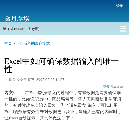
跳
登录
用
转
户
歲月塵埃
到
帐
主
户
显示＆mdash; 主导航
要
主
菜
内
导
容
首页
单
首页
卡巴斯基的兼容模式
航
面
包
Excel中如何确保数据输入的唯一
屑
性
由
铁兵
提交于
周三, 2007-05-23 14:57
登录
发表评论
內文
在Excel数据录入的过程中，有些数据是需要确保唯
一性的，比如说职员ID，商品编号等，凭人工判断是非常麻烦
的，有时候难免会输入重复。为了避免重复 输入，可以利用
Excel的数据有效性来对数据进行验证，当输入已有的内容时，
让Excel自动提示。其具体做法如下：