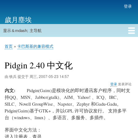
跳
登录
用
转
户
歲月塵埃
到
帐
主
户
显示＆mdash; 主导航
要
主
菜
内
导
容
首页
单
首页
卡巴斯基的兼容模式
航
面
包
Pidgin 2.40 中文化
屑
由
铁兵
提交于
周三, 2007-05-23 14:57
登录
发表评论
內文
Pidgin(Gaim)是模块化的即时通讯客户程序，同时支
持QQ、MSN、Jabber(gtalk)、AIM、Yahoo! 、ICQ、IRC、
SILC、Novell GroupWise、Napster、Zephyr 和Gadu-Gadu。
Pidgin(Gaim)基于GTK+，并以GPL 许可协议发行。 支持多平
台（windows、linux）、多语言、多服务、多插件。
界面中文化方法：
进入注册表，查寻