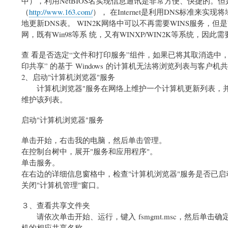
中），利用NetBIOS名实现信息通讯是非常方便、快捷的。但是
（
http://www.163.com/
）， 在Internet是利用DNS标准来
地更新DNS表。 WIN2K网络中可以不再需要WINS服务，
网，既有Win98等系 统，又有WINXP/WIN2K等系统，因此需
查 看是否选定“文件和打印服务”组件，如果已将其取消选中，“
印共享” 的基于 Windows 的计算机无法将浏览列表与客
2、启动"计算机浏览器"服务
计算机浏览器"服务在网络上维护一个计算机更新列表，并
维护该列表。
启动"计算机浏览器"服务
单击开始，右击我的电脑，然后单击管理。
在控制台树中，展开"服务和应用程序"。
单击服务。
在右边的详细信息窗格中，检查"计算机浏览器"服务是否已
关闭"计算机管理"窗口。
３、查看共享文件夹
请依次单击开始、运行，键入 fsmgmt.msc，然后单
机的相应共享名称。