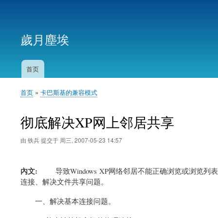
用
户
歲月塵埃
帐
户
菜
首页
主
单
导
首页
卡巴斯基的兼容模式
航
面
包
彻底解决XP网上邻居共享
屑
由
铁兵
提交于
周三, 2007-05-23 14:57
內文
导致Windows XP网络邻居不能正确浏览或浏览
连接、解决文件共享问题。
一、解决基本连接问题。