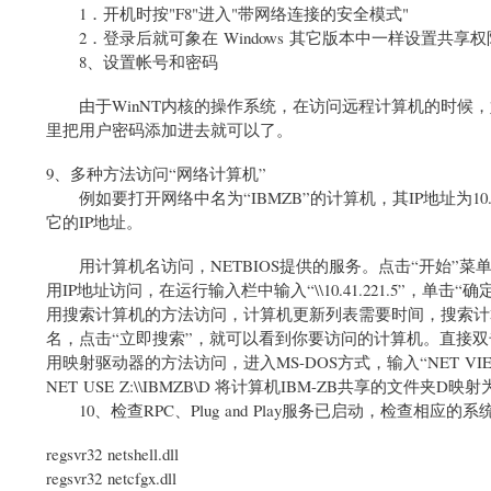
1．开机时按"F8"进入"带网络连接的安全模式"
2．登录后就可象在 Windows 其它版本中一样设置共享
8、设置帐号和密码
由于WinNT内核的操作系统，在访问远程计算机的时候，
里把用户密码添加进去就可以了。
9、多种方法访问“网络计算机”
例如要打开网络中名为“IBMZB”的计算机，其IP地址为10.4
它的IP地址。
用计算机名访问，NETBIOS提供的服务。点击“开始”菜单，单
用IP地址访问，在运行输入栏中输入“\\10.41.221.5”，单击“确
用搜索计算机的方法访问，计算机更新列表需要时间，搜索计算
名，点击“立即搜索”，就可以看到你要访问的计算机。直接
用映射驱动器的方法访问，进入MS-DOS方式，输入“NET VI
NET USE Z:\\IBMZB\D 将计算机IBM-ZB共享的文
10、检查RPC、Plug and Play服务已启动，检查相
regsvr32 netshell.dll
regsvr32 netcfgx.dll