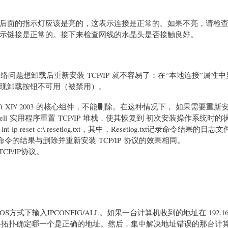
面的指示灯应该是亮的，这表示连接是正常的。如果不亮，请检查
示链接是正常的。接下来检查网线的水晶头是否接触良好。
了网络问题想卸载后重新安装 TCP/IP 就不容易了：在“本地连接”属性
项，您将发现卸载按钮不可用（被禁用）。
icrosoft XP/ 2003 的核心组件，不能删除。在这种情况下， 如果需要重新
tShell 实用程序重置 TCP/IP 堆栈，使其恢复到 初次安装操作系统时
reset c:\ resetlog.txt，其中，Resetlog.txt记录命令结果的日
行此命令的结果与删除并重新安装 TCP/IP 协议的效果相同。
P/IP协议。
输入IPCONFIG/ALL。如果一台计算机收到的地址在 192.168.
要根据网络拓扑确定哪一个是正确的地址。然后，集中解决地址错误的那台计