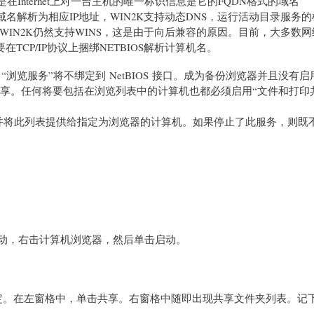
在Internet上对一台主机的唯一标识信息是它的FQDN格式的域名
实现将域名解析为相应IP地址，WIN2K支持动态DNS，运行活动目录服务
但是WIN2K仍然支持WINS，这是由于向后兼容的原因。目前，大多数
要在TCP/IP协议上捆绑NETBIOS解析计算机名。
浏览服务”将不绑定到 NetBIOS 接口。成为备份浏览器并且没有启
户机共享。任何将要包括在浏览列表中的计算机也都必须启用“文件和打印
将此列表提供给指定为浏览器的计算机。如果停止了此服务，则既
启动，右击计算机浏览器，然后单击启动。
击确定。在左窗格中，单击共享。右窗格中随即出现共享文件夹列表。记