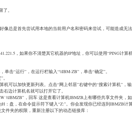
权限了。
好像总是首先尝试用本地的当前用户名和密码来尝试，可能造成无
1.221.5，如果你不清楚其它机器的IP地址，你可以使用“PING计算
击“运行”，在运行栏输入“\\IBM-ZB”，单击“确定”。
定”。
机可以加快更新列表。点击“网上邻居”右键中的“搜索计算机”，
双击右边计算机名就可以打开它了。
EW \\IBMZB”，回车 这是查看计算机IBMZB上有哪些共享文件夹，
件夹D映射为H：盘，在命令提示符下键入“Z:”。你会发现你已经连到IBMZB
应的系统文件夹的权限，重新注册以下的动态链接库：