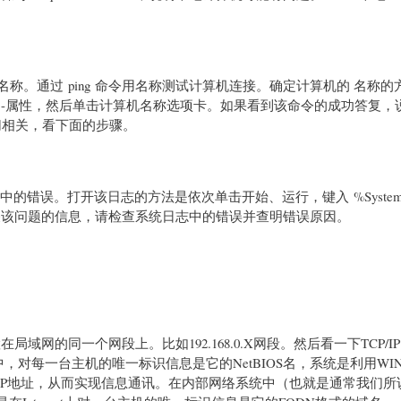
远程计算机的名称。通过 ping 命令用名称测试计算机连接。确定计算机的 名称
电脑-属性，然后单击计算机名称选项卡。如果看到该命令的成功答复，
切相关，看下面的步骤。
误。打开该日志的方法是依次单击开始、运行，键入 %SystemRo
件没有提供有关该问题的信息，请检查系统日志中的错误并查明错误原因。
的同一个网段上。比如192.168.0.X网段。然后看一下TCP/I
系统中，对每一台主机的唯一标识信息是它的NetBIOS名，系统是利用WI
为相应IP地址，从而实现信息通讯。在内部网络系统中（也就是通常我们