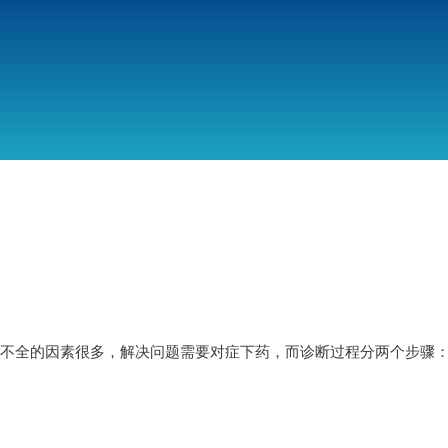
跳
转
到
主
要
内
容
列表不全的因素很多，解决问题需要对症下药，而诊断过程分两个步骤