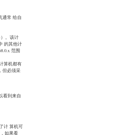
机通常 给自
 器）。该计
中 的其他计
0.x 范围
台计算机都有
F，但必须采
该可以看到来自
定了计 算机可
P，如果看