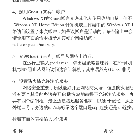
4、起用Guest（来宾）帐户
Windows XP的Guest帐户允许其他人使用你的电脑
Windows XP Home Edition 计算机或工作组中的 Windows 
络访问设置了来宾帐户，如果该帐户是活动的，命令输出中会出现一行
请使用下面的命令授予来宾帐户网络访问：
net user guest /active:yes
5、允许Guest（来宾）帐号从网络上访问。
在运行里输入gpedit.msc，弹出组策略管理器，在‘计算机
机”策略阻止从网络访问这台计算机，其中居然有GUEST帐
6、设置防火墙允许浏览服务
网络安全重要，所以最好开启网络防火墙，但是防火墙阻断
没有两全其美的办法在开启 防火墙的前提下允许浏览服务。办
共有四个编辑框，最上边是描述服务名称，以便 于记忆，从上到下
外端口号，旁边的tcp/udp标示这个端口是udp 连接还是tcp连
按照下面的表格输入3个服务
名 称 协 议 端