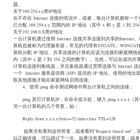
题。
关于169.254.x.y类IP地址
在不存在 Internet 连接的情况中，或者，每台计算机都有一
己分配 169.254.x.y 范围内的 IP 地址（其中 x 和 y 是 1 到
关于192.168.0.X类IP地址
一台计算机通过使用 Internet 连接共享连接到共享的Inte
算机也被称为代理服务器，常见的代理有SYGATE、WINGAT
算机分配 IP 地址。共享连接的计算机应该为连接到家庭网络的网卡配置 
内（其中 x 是 2 到 254 之间的数字）。当然，可以在成功共享后
计算机连接到集线器，并且集线器通过宽带连接与 Intern
一个 Internet 服务提供商 (ISP) 提供的 IP 地址。
取其他措施才能在家庭网络启用连接。
4、使用 ping 命令测试网络中两台计算机之间的连接：
ping 其它计算机IP，在命令提示处，键入 ping x.x.x.x（
另一台计算机的几个答复，如：
Reply from x.x.x.x:bytes=32 time<1ms TTL=128
如果没有看到这些答复，或者看到"Request timed ou
以正确连接，可以跳过下一步。如果没有看到这些答复，或者看到"Req