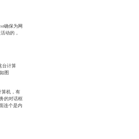
uest确保为网
是活动的，
问这台计算
。如图
计算机，有
服务的对话框
下面连个是内