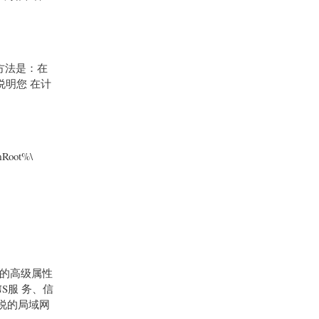
的方法是：在
说明您 在计
ot%\
P的高级属性
NS服 务、信
所说的局域网