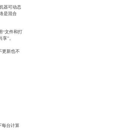
的机器可动态
网络是混合
用“文件和打
共享”。
不更新也不
下每台计算