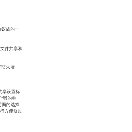
) 协议族的一
B)、文件共享和
CF防火墙，
共享设置标
开"我的电
)"前面的选择
性进行方便修改