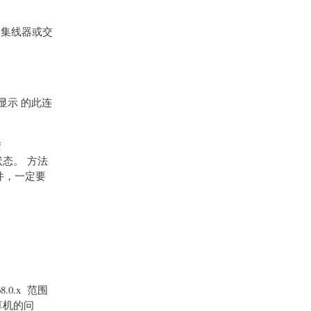
集线器或交
中显示 的此连
安
的状态。 方法
志文件，一定要
0.x 范围
算机的问