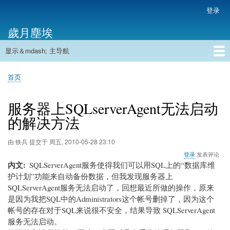
跳
登录
用
转
户
歲月塵埃
到
帐
主
户
显示＆mdash; 主导航
要
主
菜
内
导
容
首页
单
首页
航
面
包
服务器上SQLserverAgent无法启动
屑
的解决方法
由
铁兵
提交于
周五, 2010-05-28 23:10
登录
发表评论
內文
SQLServerAgent服务使得我们可以用SQL上的“数据库维
护计划”功能来自动备份数据，但我发现服务器上
SQLServerAgent服务无法启动了，回想最近所做的操作，原来
是因为我把SQL中的Administrators这个帐号删掉了，因为这个
帐号的存在对于SQL来说很不安全，结果导致 SQLServerAgent
服务无法启动。