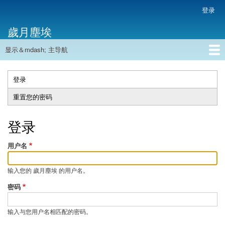
跳
登录
用
转
户
歲月塵埃
到
帐
主
户
显示＆mdash; 主导航
要
主
菜
内
导
容
首页
单
航
登录
（活
主
动
重置您的密码
标
标
签
签）
登录
用户名
输入您的 歲月塵埃 的用户名。
密码
输入与您用户名相匹配的密码。