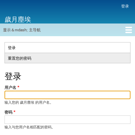
跳
登录
用
转
户
歲月塵埃
到
帐
主
户
显示＆mdash; 主导航
要
主
菜
内
导
容
首页
单
航
登录
（活
主
动
重置您的密码
标
标
签
签）
登录
用户名
输入您的 歲月塵埃 的用户名。
密码
输入与您用户名相匹配的密码。