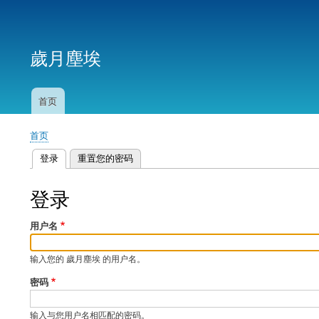
用
户
歲月塵埃
帐
户
菜
首页
主
单
导
首页
航
面
登录
（活动标签）
重置您的密码
包
主
屑
标
登录
签
用户名
输入您的 歲月塵埃 的用户名。
密码
输入与您用户名相匹配的密码。