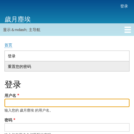
跳
登录
用
转
户
歲月塵埃
到
帐
主
户
显示＆mdash; 主导航
要
主
菜
内
导
容
首页
单
首页
航
面
包
登录
（活
主
屑
动
重置您的密码
标
标
签
签）
登录
用户名
输入您的 歲月塵埃 的用户名。
密码