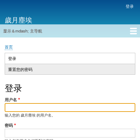
跳
登录
用
转
户
歲月塵埃
到
帐
主
户
显示＆mdash; 主导航
要
主
菜
内
导
容
首页
单
首页
航
面
包
登录
（活
主
屑
动
重置您的密码
标
标
签
签）
登录
用户名
输入您的 歲月塵埃 的用户名。
密码