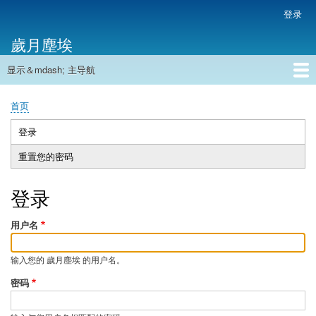
跳
登录
用
转
户
歲月塵埃
到
帐
主
户
显示＆mdash; 主导航
要
主
菜
内
导
容
首页
单
首页
航
面
包
登录
（活
主
屑
动
重置您的密码
标
标
签
签）
登录
用户名
输入您的 歲月塵埃 的用户名。
密码