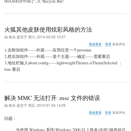
00AA002F954E}",,0,"Recycle Bin"
火狐其他皮肤使用炫彩风格的方法
由
铁兵
提交于
周六, 2013-03-02 10:57
关
阅读更多
登录
发表评论
于
1,去附加组件——外观——应用任意一个personas
火
2,然后加组件——外观——某个主题——确定——需要重启
狐
3,地址栏输入about:config——lightweightThemes.isThemeSelected ：
其
他
true 重启
皮
肤
使
用
炫
解决 MMC 无法打开 .msc 文件的错误
彩
风
由
铁兵
提交于
周五, 2013-01-04 14:29
格
关
阅读更多
登录
发表评论
的
于
问题：
方
解
法
决
当使用 Windows 系统(Windows 2000 以上版本)中的“磁盘碎片