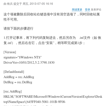
装
由
铁兵
提交于
周五, 2013-07-05 16:16
.NET
关
阅读更多
登录
发表评论
Framework
于
这个项被删除后回收站右键选项中没有清空选项了，同时回收站属
2.0
WIN7
性不可用。
删
除
请按下面的步骤进行
了
回
收
1.打开记事本，将下列代码复制进去，然后另存为 .inf文件（如 恢
站
复.inf），然后右击它，点击“安装”，稍等即完成第1步；
注
册
[Version]
表
signature="$Windows NT$"
项
645FF040-
DriverVer=10/01/2012,5.2.3790.1830
5081-
101B-
[DefaultInstall]
9F08-
AddReg = rec.AddReg
00AA002F954E
的
DelReg = rec.DelReg
恢
复
[rec.AddReg]
HKLM,"SOFTWARE\Microsoft\Windows\CurrentVersion\Explorer\Desk
top\NameSpace\{645FF040-5081-101B-9F08-