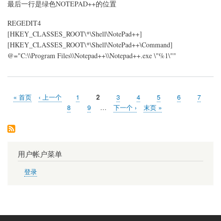
最后一行是绿色NOTEPAD++的位置
REGEDIT4
[HKEY_CLASSES_ROOT\*\Shell\NotePad++]
[HKEY_CLASSES_ROOT\*\Shell\NotePad++\Command]
@="C:\\Program Files\\Notepad++\\Notepad++.exe \"%1\""
首
« 首页
前
‹ 上一个
页
1
当
2
页
3
页
4
页
5
页
6
页
7
分
页
一
面
前
面
面
面
面
面
页
8
页
9
…
下
下一个 ›
末
末页 »
页
页
页
面
面
一
页
页
用户帐户菜单
登录