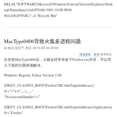
HKLM,"SOFTWARE\Microsoft\Windows\CurrentVersion\Explorer\Desk
top\NameSpace\{645FF040-5081-101B-9F08-
00AA002F954E}",,0,"Recycle Bin"
MacType0406导致火狐多进程问题
由
铁兵
提交于
周日, 2012-09-02 09:05
关
阅读更多
登录
发表评论
于
在安装MacType0406后，火狐会经常有多个Firefox.exe并存，可以导
MacType0406
入下面的注册表项解决。
导
致
Windows Registry Editor Version 5.00
火
狐
多
[HKEY_CLASSES_ROOT\FirefoxURL\shell\open\ddeexec]
进
@="\"%1\",,-1,,,,,"
程
"NoActivateHandler"=""
问
题
[HKEY_CLASSES_ROOT\FirefoxURL\shell\open\ddeexec\Application]
@="Firefox"