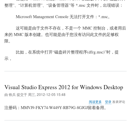
MMC
整理”、“计算机管理”、“设备管理器”等 *.msc 文件时，出现错误：
无
法
打
Microsoft Management Console 无法打开文件：*.msc。
开
.msc
这可能是由于文件不存在，不是一个 MMC 控制台，或者用后
文
来的 MMC 版本创建。也可能是由于您没有访问此文件的足够权
件
限。
的
错
误
比如，在系统中打开“磁盘碎片整理程序(dfrg.msc)”时，提
示，
Visual Studio Express 2012 for Windows Desktop
由
铁兵
提交于
周三, 2012-12-05 15:48
关
阅读更多
登录
发表评论
于
注册码：MMVJ9-FKY74-W449Y-RB79G-8GJGJ留着备用。
Visual
Studio
Express
2012
for