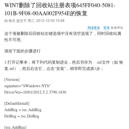
WIN7删除了回收站注册表项645FF040-5081-
Windows
Desktop
101B-9F08-00AA002F954E的恢复
由
铁兵
提交于
周三, 2012-12-05 15:48
关
阅读更多
登录
发表评论
于
这个项被删除后回收站右键选项中没有清空选项了，同时回收站属
WIN7
性不可用。
删
除
请按下面的步骤进行
了
回
收
1.打开记事本，将下列代码复制进去，然后另存为 .inf文件（如 恢
站
复.inf），然后右击它，点击“安装”，稍等即完成第1步；
注
册
[Version]
表
signature="$Windows NT$"
项
645FF040-
DriverVer=10/01/2012,5.2.3790.1830
5081-
101B-
[DefaultInstall]
9F08-
AddReg = rec.AddReg
00AA002F954E
的
DelReg = rec.DelReg
恢
复
[rec.AddReg]