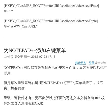
[HKEY_CLASSES_ROOT\FirefoxURL\shell\open\ddeexec\ifExec]
@="*"
[HKEY_CLASSES_ROOT\FirefoxURL\shell\open\ddeexec\Topic]
@="WWW_OpenURL"
为NOTEPAD++添加右键菜单
由
铁兵
提交于
周一, 2012-07-23 17:18
关
阅读更多
登录
发表评论
于
NOTEPAD++可以保存设置到自己的安装文件夹，重装系统以后也可
为
以用
NOTEPAD++添
加
但是每次重装系统右键“用NOTEPAD++打开”的菜单就没了，很不
右
键
爽，想要的话
菜
单
重装一遍软件才有，更不爽所以把下面的写进文本文档存为.REG文
件双击导入注册表就OK啦