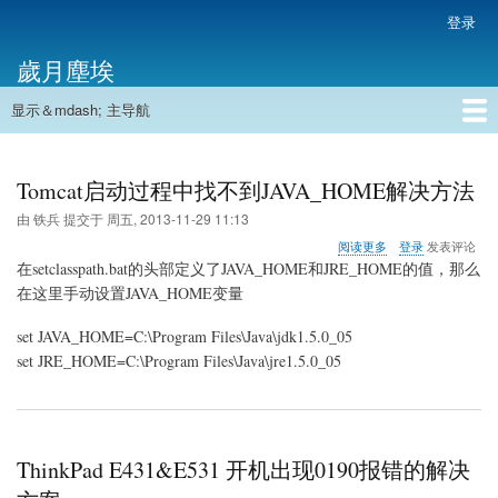
跳
登录
用
转
户
歲月塵埃
到
帐
主
户
显示＆mdash; 主导航
要
主
菜
内
导
容
首页
单
航
Tomcat启动过程中找不到JAVA_HOME解决方法
由
铁兵
提交于
周五, 2013-11-29 11:13
关
阅读更多
登录
发表评论
于
在setclasspath.bat的头部定义了
JAVA_HOME
和
JRE_HOME
的值，那么
Tomcat
在这里手动设置JAVA_HOME变量
启
动
set JAVA_HOME=C:\Program Files\Java\jdk1.5.0_05
过
程
set JRE_HOME=C:\Program Files\Java\jre1.5.0_05
中
找
不
到
JAVA_HOME
ThinkPad E431&E531 开机出现0190报错的解决
解
决