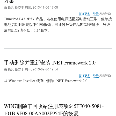
方案
方
由
铁兵
提交于
周三, 2013-11-06 17:08
法
关
阅读更多
登录
发表评论
于
ThinkPad E431/E531产品，若在使用电源适配器时启动正常，但单接
ThinkPad
电池启动时出现以下0190报错，可通过升级产品BIOS来解决，升级
E431&E531
后的BIOS请不低于1.14版本。
开
机
出
现
0190
报
错
手动删除并重新安装 .NET Framework 2.0
的
解
由
铁兵
提交于
周一, 2013-09-30 19:54
决
方
关
阅读更多
登录
发表评论
案
于
从 Windows Installer 缓存中删除 .NET Framework 2.0：
手
动
删
除
并
WIN7删除了回收站注册表项645FF040-5081-
重
新
101B-9F08-00AA002F954E的恢复
安