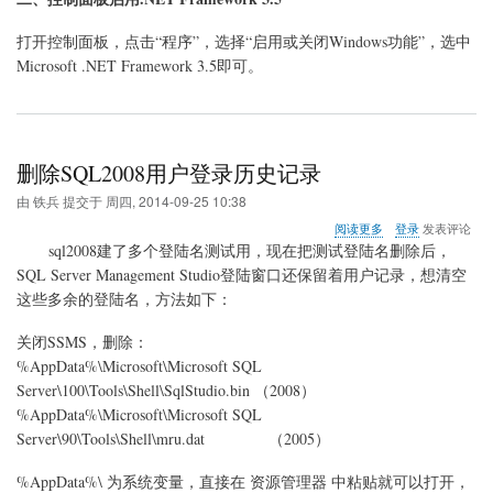
打开控制面板，点击“程序”，选择“启用或关闭Windows功能”，选中
Microsoft .NET Framework 3.5即可。
删除SQL2008用户登录历史记录
由
铁兵
提交于
周四, 2014-09-25 10:38
关
阅读更多
登录
发表评论
于
sql2008建了多个登陆名测试用，现在把测试登陆名删除后，
删
SQL Server Management Studio登陆窗口还保留着用户记录，想清空
除
这些多余的登陆名，方法如下：
SQL2008
用
户
关闭SSMS，删除：
登
%AppData%\Microsoft\Microsoft SQL
录
Server\100\Tools\Shell\
SqlStudio.bin
（2008）
历
%AppData%\Microsoft\Microsoft SQL
史
记
Server\90\Tools\Shell\
mru.dat
（2005）
录
%AppData%\ 为系统变量，直接在 资源管理器 中粘贴就可以打开，