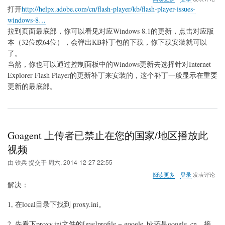
于
打开
http://helpx.adobe.com/cn/flash-player/kb/flash-player-issues-
win8.1
windows-8…
更
拉到页面最底部，你可以看见对应Windows 8.1的更新，点击对应版
新
Flash
本（32位或64位），会弹出KB补丁包的下载，你下载安装就可以
方
了。
法
当然，你也可以通过控制面板中的Windows更新去选择针对Internet
Explorer Flash Player的更新补丁来安装的，这个补丁一般显示在重要
更新的最底部。
Goagent 上传者已禁止在您的国家/地区播放此
视频
由
铁兵
提交于
周六, 2014-12-27 22:55
关
阅读更多
登录
发表评论
于
解决：
Goagent
上
1, 在local目录下找到 proxy.ini。
传
者
2. 先看下proxy.ini文件的[gae]profile = google_hk还是google_cn，接
已