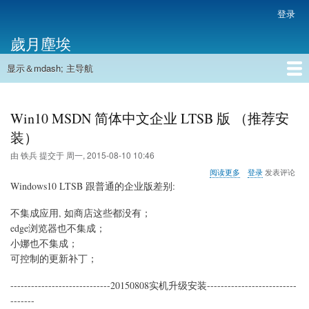
跳
登录
用
转
户
歲月塵埃
到
帐
主
户
显示＆mdash; 主导航
要
主
菜
内
导
容
首页
单
航
Win10 MSDN 简体中文企业 LTSB 版 （推荐安
装）
由
铁兵
提交于
周一, 2015-08-10 10:46
关
阅读更多
登录
发表评论
于
Windows10 LTSB 跟普通的企业版差别:
Win10
MSDN
不集成应用, 如商店这些都没有；
简
edge浏览器也不集成；
体
中
小娜也不集成；
文
可控制的更新补丁；
企
业
-----------------------------20150808实机升级安装--------------------------
LTSB
-------
版