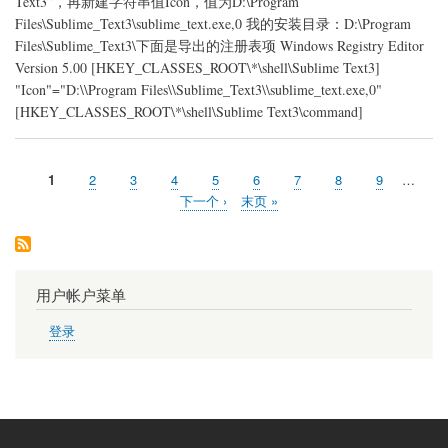
Text3”，再新建字符串值Icon，值为D:\Program
菜
单
Files\Sublime_Text3\sublime_text.exe,0 我的安装目录：D:\Program
Files\Sublime_Text3\下面是导出的注册表项 Windows Registry Editor
Version 5.00 [HKEY_CLASSES_ROOT\*\shell\Sublime Text3]
"Icon"="D:\\Program Files\\Sublime_Text3\\sublime_text.exe,0"
[HKEY_CLASSES_ROOT\*\shell\Sublime Text3\command]
当
1
页
2
页
3
页
4
页
5
页
6
页
7
页
8
页
9
…
分
前
面
面
面
面
面
面
面
面
下
下一个 ›
末
末页 »
页
页
一
页
页
用户帐户菜单
登录