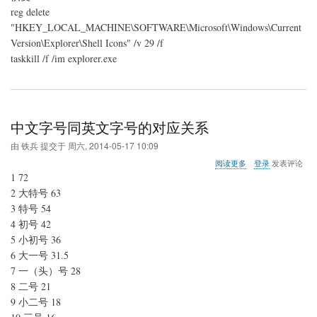
reg delete
"HKEY_LOCAL_MACHINE\SOFTWARE\Microsoft\Windows\Current
Version\Explorer\Shell Icons" /v 29 /f
taskkill /f /im explorer.exe
中文字号同英文字号的对应关系
由
铁兵
提交于
周六, 2014-05-17 10:09
关
阅读更多
登录
发表评论
于
1 72
中
2 大特号 63
文
3 特号 54
字
号
4 初号 42
同
5 小初号 36
英
6 大一号 31.5
文
7 一（头）号 28
字
号
8 二号 21
的
9 小二号 18
对