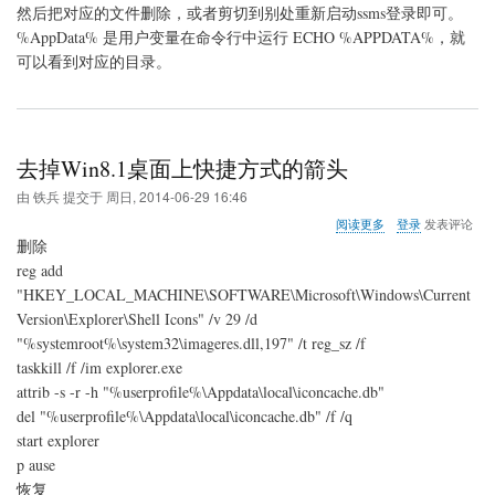
然后把对应的文件删除，或者剪切到别处重新启动ssms登录即可。
%AppData% 是用户变量在命令行中运行 ECHO %APPDATA%，就
可以看到对应的目录。
去掉Win8.1桌面上快捷方式的箭头
由
铁兵
提交于
周日, 2014-06-29 16:46
关
阅读更多
登录
发表评论
于
删除
去
reg add
掉
"HKEY_LOCAL_MACHINE\SOFTWARE\Microsoft\Windows\Current
Win8.1
桌
Version\Explorer\Shell Icons" /v 29 /d
面
"%systemroot%\system32\imageres.dll,197" /t reg_sz /f
上
taskkill /f /im explorer.exe
快
attrib -s -r -h "%userprofile%\Appdata\local\iconcache.db"
捷
方
del "%userprofile%\Appdata\local\iconcache.db" /f /q
式
start explorer
的
p ause
箭
头
恢复