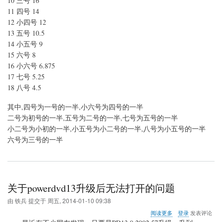
10 三号 16
应
关
11 四号 14
系
12 小四号 12
13 五号 10.5
14 小五号 9
15 六号 8
16 小六号 6.875
17 七号 5.25
18 八号 4.5
其中,四号为一号的一半,小六号为四号的一半
二号为初号的一半,五号为二号的一半,七号为五号的一半
小二号为小初的一半,小五号为小二号的一半,八号为小五号的一半
六号为三号的一半
关于powerdvd13升级后无法打开的问题
由
铁兵
提交于
周五, 2014-01-10 09:38
关
阅读更多
登录
发表评论
于