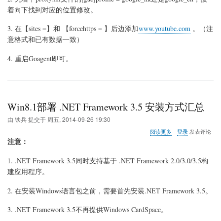
禁
着向下找到对应的位置修改。
止
在
3. 在【sites =】和 【forcehttps = 】后边添加
www.youtube.com
。（注
您
意格式和已有数据一致）
的
国
4. 重启Goagent即可。
家/
地
区
播
放
此
Win8.1部署 .NET Framework 3.5 安装方式汇总
视
频
由
铁兵
提交于
周五, 2014-09-26 19:30
关
阅读更多
登录
发表评论
于
注意：
Win8.1
部
1. .NET Framework 3.5同时支持基于 .NET Framework 2.0/3.0/3.5构
署
建应用程序。
.NET
Framework
3.5
2. 在安装Windows语言包之前，需要首先安装.NET Framework 3.5。
安
装
3. .NET Framework 3.5不再提供Windows CardSpace。
方