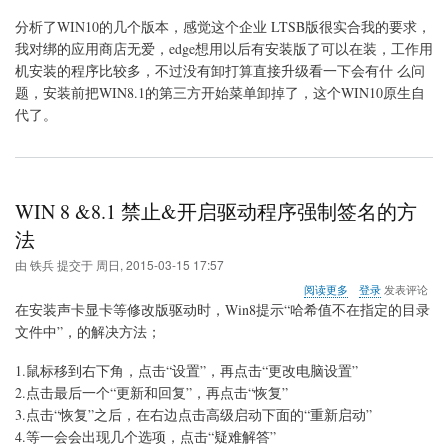
（推
荐
分析了WIN10的几个版本，感觉这个企业 LTSB版很实合我的要求，
安
我对绑的应用商店无爱，edge想用以后有安装版了可以在装，工作用
装）
机安装的程序比较多，不过没有卸打算直接升级看一下会有什 么问
题，安装前把WIN8.1的第三方开始菜单卸掉了，这个WIN10原生自
代了。
WIN 8 &8.1 禁止&开启驱动程序强制签名的方
法
由
铁兵
提交于
周日, 2015-03-15 17:57
关
阅读更多
登录
发表评论
于
在安装声卡显卡等修改版驱动时，Win8提示“哈希值不在指定的目录
WIN
文件中”，的解决方法；
8
&8.1
1.鼠标移到右下角，点击“设置”，再点击“更改电脑设置”
禁
止
2.点击最后一个“更新和回复”，再点击“恢复”
&
3.点击“恢复”之后，在右边点击高级启动下面的“重新启动”
开
4.等一会会出现几个选项，点击“疑难解答”
启