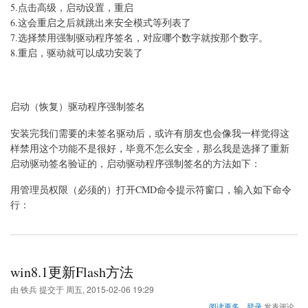
5.点击高级，启动设置，重启
驱
动
6.这会重启之后就跳出来安全模式等列表了
程
7.选择禁用强制驱动程序签名，对应哪个数字就按那个数字。
序
8.重启，驱动就可以成功安装了
强
制
签
名
的
启动（恢复）驱动程序强制签名
方
法
安装完我们需要的未签名驱动后，或许有朋友也会像我一样觉得这
样禁用这个功能不是很好，毕竟不怎么安全，那么我是选择了重新
启动驱动签名验证的，启动驱动程序强制签名的方法如下：
用管理员权限（必须的）打开CMD命令提示符窗口，输入如下命令
行：
win8.1更新Flash方法
由
铁兵
提交于
周五, 2015-02-06 19:29
关
阅读更多
登录
发表评论