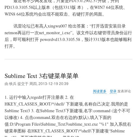
最近有不少网友发现，只要是PD13.0.2902.57升级，升到
关
PD13.0.3105.58以上版本（包括3313版 本），在WIN7 64位系统、
于
WIN8 64位系统均会出现不能双击、右键打开的局面。
powerdvd13
升
级
讯雷论坛已有高人xingwu007 给出答案：“打开迅雷安装目录
后
netmon再运行一次net_monitor_i.exe”。该文件以右键管理员身份运行
无
后，即可顺利打开 powerdvd13.0.3105.58，预计3313版本也能够顺利
法
打开。
打
开
的
问
题
Sublime Text 3右键菜单菜单
由
铁兵
提交于
周四, 2013-12-19 20:39
关
阅读更多
登录
发表评论
于
1. 运行中输入regedit打开注册表 2. 在
Sublime
HKEY_CLASSES_ROOT/*/shell/ 下新建项,名称自己决定.我用的是
Text
Sublime Text3 3. 在Sublime Text3下新建项,名字:command (这个不可
3
右
以修改) 4. 点击command,双击在右边的(默认),填入下面的
键
值:D:\Program Files\Sublime_Text3\sublime_text.exe "%1" 加入系统右
菜
键菜单图标 在HKEY_CLASSES_ROOT\*\shell\下新建项“Sublime
单