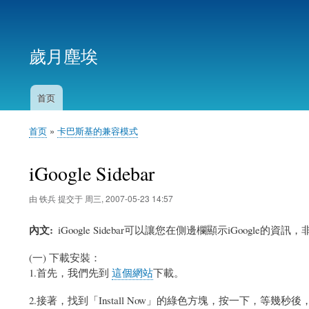
用
户
歲月塵埃
帐
户
菜
首页
主
单
导
首页
卡巴斯基的兼容模式
航
面
包
iGoogle Sidebar
屑
由
铁兵
提交于
周三, 2007-05-23 14:57
內文
iGoogle Sidebar可以讓您在側邊欄顯示iGoogle的
(一) 下載安裝：
1.首先，我們先到
這個網站
下載。
2.接著，找到「Install Now」的綠色方塊，按一下，等幾