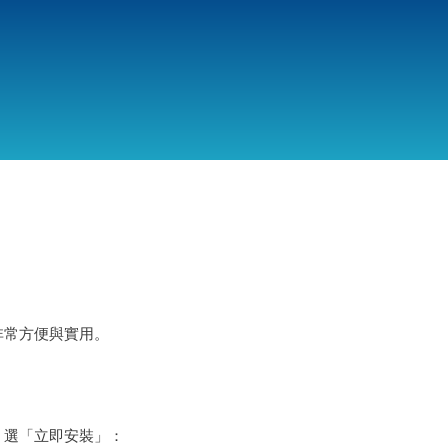
跳
转
到
主
要
内
容
資訊，非常方便與實用。
秒後，選「立即安裝」：