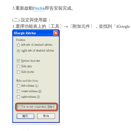
3.重新啟動
Firefox
即告安裝完成。
(二) 設定與使用篇：
1.選擇功能表上的〔工具〕→〔附加元件〕，並找到「iGoogle S