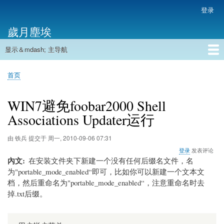
跳
登录
用
转
户
歲月塵埃
到
帐
主
户
显示＆mdash; 主导航
要
主
菜
内
导
容
首页
单
首页
航
面
包
WIN7避免foobar2000 Shell
屑
Associations Updater运行
由
铁兵
提交于
周一, 2010-09-06 07:31
登录
发表评论
內文
在安装文件夹下新建一个没有任何后缀名文件，名
为"portable_mode_enabled“即可，比如你可以新建一个文本文
档，然后重命名为"portable_mode_enabled“，注意重命名时去
掉.txt后缀。